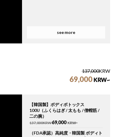
see more
137,000
KRW
69,000
KRW~
【韓国製】ボディボトックス
100U（ふくらはぎ / 太もも / 僧帽筋 /
二の腕）
69,000
137,000KRW
KRW~
（FDA承認）高純度・韓国製 ボディト