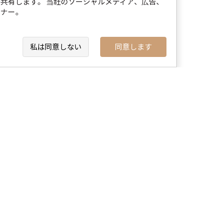
共有します。 当社のソーシャルメディア、広告、
ボディ彫刻注射 1 + 1 (2回)
トナー。
200,000
380,000KRW
KRW~
ウルフィット 100ショット
30,000
50,000KRW
KRW~
私は同意しない
同意します
ボディボトックス100U（ふくらはぎ/
太もも/僧帽筋/二の腕）
69,000
137,000KRW
KRW~
see more
プレミアム ドイツ製 ボディトックス
100U
290,000
337,000KRW
KRW~
300,000
KRW
300,000
KRW~
 ラブハンドル / 太もも / 足首
ボディ ゼロフィット注射 3cc