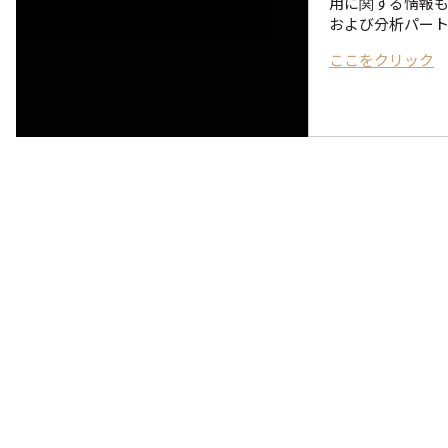
用に関する情報も
および分析パー
ここをクリック
ボディゼロフィット注射
ステロイドないToxnfillだけの脂肪分解注射
部位: 頬の脂肪 / バッカルファット / 二重あご / 二の腕 / 副乳 /