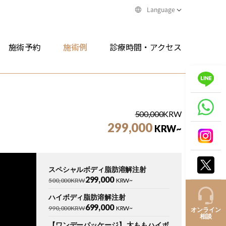
Language
施術予約
施術例
診療時間・アクセス
500,000
KRW
299,000
KRW~
スペシャルボディ脂肪溶解注射
299,000
500,000KRW
KRW~
ハイボディ脂肪溶解注射
699,000
990,000KRW
KRW~
オンライン
相談
【ワンデーパッケージ】 太ももハイボ