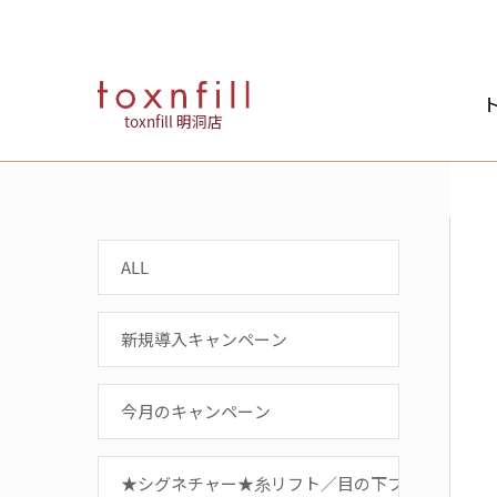
ト
toxnfill 明洞店
ALL
新規導入キャンペーン
今月のキャンペーン
★シグネチャー★糸リフト／目の下フィラー／リ