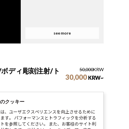
see more
/ボディ彫刻注射/ト
50,000
KRW
30,000
KRW~
ト
のクッキー
では、ユーザエクスペリエンスを向上させるために
ガールズグループ 注射 1回
ます。 パフォーマンスとトラフィックを分析する
350,000
350,000KRW
KRW~
イトを参照してください。 また、お客様のサイト利