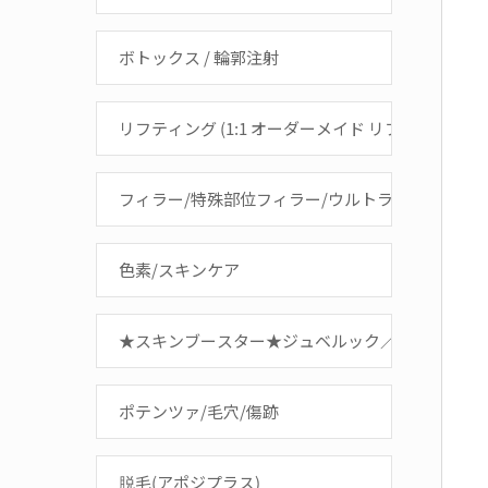
ボトックス / 輪郭注射
リフティング (1:1 オーダーメイド リフティング)
フィラー/特殊部位フィラー/ウルトラコール
色素/スキンケア
★スキンブースター★ジュベルック／水光注射／
ポテンツァ/毛穴/傷跡
脱毛(アポジプラス)