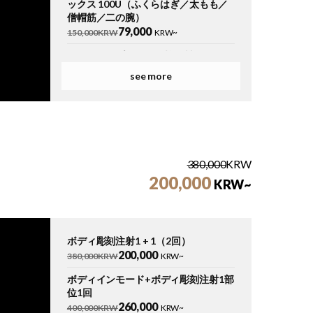
ックス 100U（ふくらはぎ／太もも／
僧帽筋／二の腕）
79,000
150,000KRW
KRW~
（低耐性）プレミアム韓国製 ボディト
ックス 100U（ふくらはぎ／太もも／
see more
僧帽筋／二の腕）
109,000
180,000KRW
KRW~
（耐性がつきにくい）プレミアム ドイ
ツ製 ボディトックス 100U（ふくらは
ぎ／太もも／僧帽筋／二の腕）
250,000
337,000KRW
KRW~
380,000
KRW
200,000
KRW~
ボディ彫刻注射1 + 1（2回）
200,000
380,000KRW
KRW~
ボディインモード+ボディ彫刻注射1部
位1回
260,000
400,000KRW
KRW~