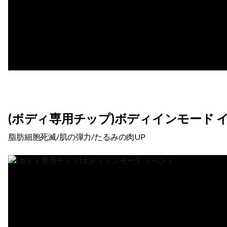
(ボディ専用チップ)ボディインモード 
脂肪細胞死滅/肌の弾力/たるみの肉UP
コラーゲン注射