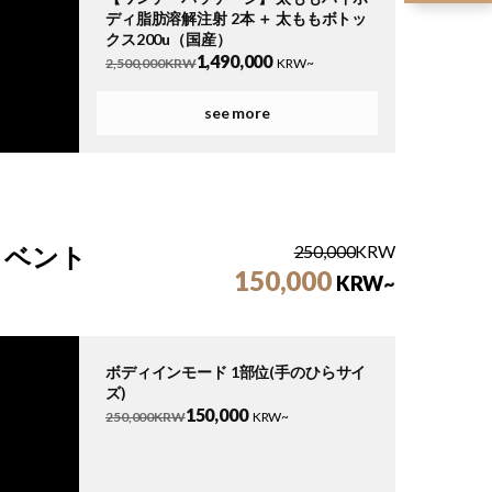
ディ脂肪溶解注射 2本 ＋ 太ももボトッ
クス200u（国産）
1,490,000
2,500,000KRW
KRW~
【ワンデーパッケージ】 ハイボディ脂
see more
肪溶解注射 2本 ＋ オンダリフティング
（お腹全体）100kj
1,990,000
2,800,000KRW
KRW~
【ワンデーパッケージ】 二の腕ハイボ
ディ脂肪溶解注射 2本 ＋ 二の腕または
僧帽筋ボトックス200（国産）
イベント
250,000
KRW
1,490,000
2,500,000KRW
KRW~
150,000
KRW~
ボディインモード 1部位(手のひらサイ
ズ)
150,000
250,000KRW
KRW~