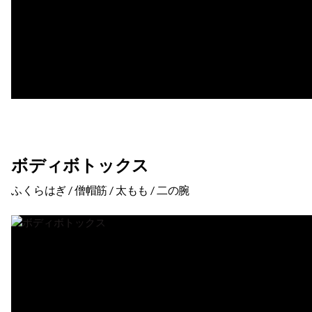
ボディボトックス
ふくらはぎ / 僧帽筋 / 太もも / 二の腕