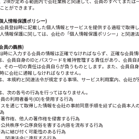
は、2項が定める範囲内で会社業務と関連して、会員のすべてまたは
ことができます。
 (個人情報保護ポリシー)
会員登録時に記載した個人情報とサービスを提供する過程で取得
人情報保護に関しては、会社の「個人情報保護ポリシー」と関連
(会員の義務)
登録時に入力する会員の情報は正確でなければならず、正確な会員
は、会員自身のIDとパスワードを維持管理する責任があり、会員自
、その一切の責任は会員自らが負うものとします。また、会員自身
時に会社に通報しなければなりません。
は、本規約と関連法令が規定する事項、サービス利用案内、会社が
は、次の各号の行為を行ってはなりません。
会員の利用者番号(ID)を使用する行為
ビスを通じて取得した情報を会社の事前同意手順を経ずに会員本人
為
の著作権、他人の著作権を侵害する行為
の公共秩序や公序良俗を害する内容を流布する行為
行為に結び付く可能性のある行為
他、関連法令に違反する行為