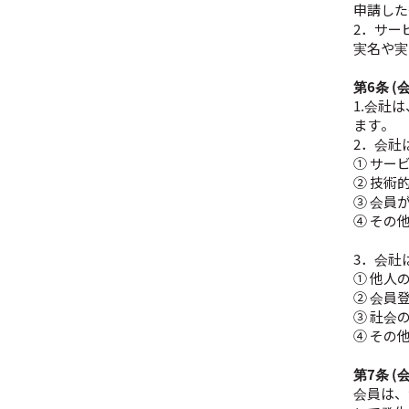
申請した
2．サー
実名や実
第6条 
1.会社
ます。
2．会社
① サービ
② 技術
③ 会員
④ その
3．会社
① 他人
② 会員
③ 社会
④ その
第7条 
会員は、