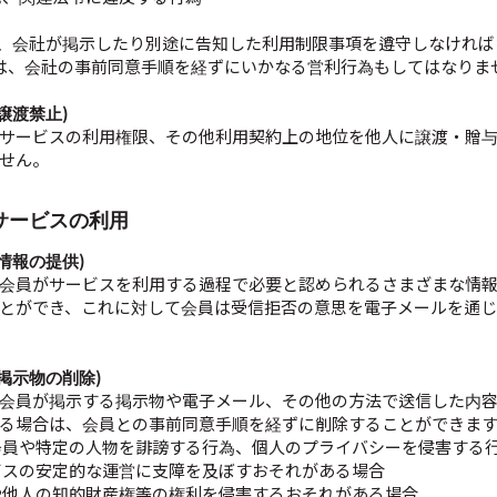
は、会社が掲示したり別途に告知した利用制限事項を遵守しなけれ
は、会社の事前同意手順を経ずにいかなる営利行為もしてはなりま
(譲渡禁止)
サービスの利用権限、その他利用契約上の地位を他人に譲渡・贈
せん。
 サービスの利用
(情報の提供)
会員がサービスを利用する過程で必要と認められるさまざまな情
とができ、これに対して会員は受信拒否の意思を電子メールを通
(掲示物の削除)
会員が掲示する掲示物や電子メール、その他の方法で送信した内
る場合は、会員との事前同意手順を経ずに削除することができま
会員や特定の人物を誹謗する行為、個人のプライバシーを侵害する
ビスの安定的な運営に支障を及ぼすおそれがある場合
や他人の知的財産権等の権利を侵害するおそれがある場合