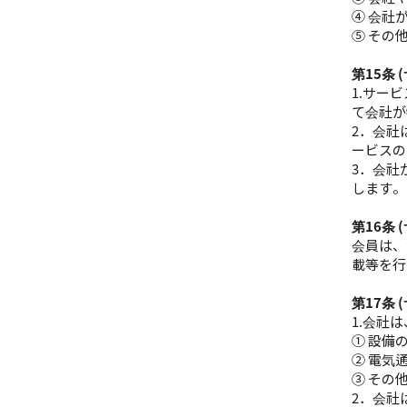
④ 会社
⑤ その
第15条
1.サー
て会社が
2．会社
ービスの
3．会社
します。
第16条
会員は、
載等を行
第17条
1.会社
① 設備
② 電気
③ その
2．会社