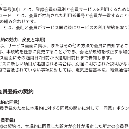
。
用者番号(ID)」とは、登録会員の識別と会員サービスを利用するた
スワード」とは、会員が付与された利用者番号と会員が一致するこ
の組み合わせです。
約」とは、会社と会員がサービス開通後にサービスの利用契約を取
(規約の効力、変更と準用)
約は、サービス画面に掲示、またはその他の方法で会員に告知する
は、本規約を任意に変更することができ、会社が規約を改正する場
ス画面にその適用日7日前から適用日前日まで告知します。
ビスに新しい項目が追加される場合は、別途に明示された説明がな
約で言及されていない事項に対しては、電気通信基本法、電気通信
 会員登録の契約
規約の同意)
員登録のために本規約に対する同意の問いに対して「同意」ボタ
会員登録)
登録の契約は、本規約に同意した顧客が会社が規定した所定の会員