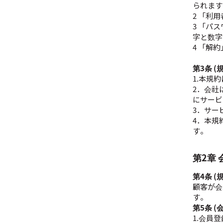
られます
2 「利
3 「パ
字と数字
4 「解
第3条 
1.本規
2．会社
にサービ
3．サー
4．本規
す。
第2章
第4条 (
顧客が会
す。
第5条 (
1.会員