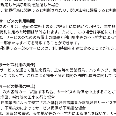
が規定した掲示期間を超過した場合
他、犯罪行為に関連すると判断されたり、関連法令に違反すると判
 (サービスの利用時間)
ビスの利用は、会社の業務上または技術上に問題がない限り、年中無
特別に定めた時間は除外されます。ただし、この場合は事前にこ
は、サービスのための設備上の問題と利用集中等の不可抗力によっ
一部またはすべてを制限することができます。
が提供する一部のサービスは、利用時間を別途に定めることができ
 (サービス利用の責任)
サービスを通じて違法商行為、広告等の営業行為、ハッキング、
ってはならず、これによる損失と関連機関の法的措置等に関して
 (サービス提供の中止)
は、次の各号の一に該当する場合、サービスの提供を中止すること
の増設、補修等の工事を行う場合
通信事業法によって規定された基幹通信事業者が電気通信サービス
他、不可抗力によってサービス提供が不可能な場合
は、国家非常事態、天災地変等の不可抗力による場合を除いて、サ