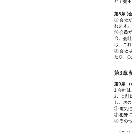
とで発生
第8条 
① 会社
れます。
② 会員
合、会社
は、これ
③ 会社
たり、C
第3章
第9条 
1.会社
2．会社
し、次の
① 電気
② 犯罪
③ その