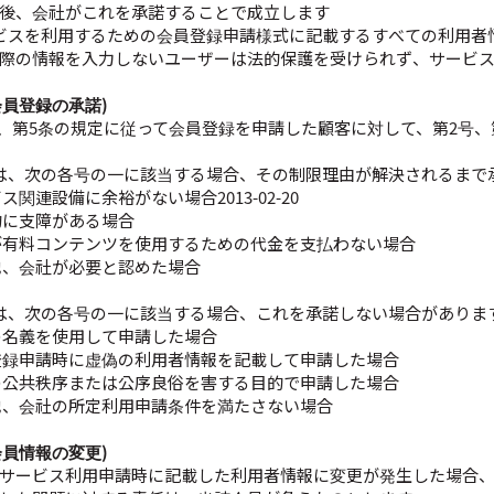
後、会社がこれを承諾することで成立します
ビスを利用するための会員登録申請様式に記載するすべての利用者
際の情報を入力しないユーザーは法的保護を受けられず、サービ
(会員登録の承諾)
は、第5条の規定に従って会員登録を申請した顧客に対して、第2号
は、次の各号の一に該当する場合、その制限理由が解決されるまで
ス関連設備に余裕がない場合2013-02-20
的に支障がある場合
が有料コンテンツを使用するための代金を支払わない場合
他、会社が必要と認めた場合
は、次の各号の一に該当する場合、これを承諾しない場合がありま
の名義を使用して申請した場合
登録申請時に虚偽の利用者情報を記載して申請した場合
の公共秩序または公序良俗を害する目的で申請した場合
他、会社の所定利用申請条件を満たさない場合
(会員情報の変更)
サービス利用申請時に記載した利用者情報に変更が発生した場合