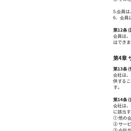
5.会員
6．会員
第12条 
会員は、
はできま
第4章
第13条 
会社は、
供するこ
す。
第14条 
会社は、
に該当す
① 他の
② サー
③ 会社