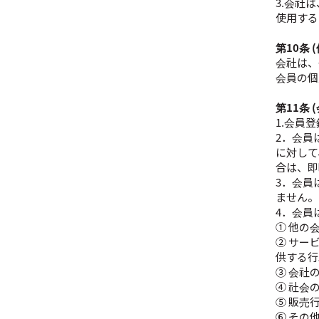
3.会社
使用する
第10条
会社は、
会員の個
第11条 
1.会員
2．会員
に対して
合は、即
3．会員
ません。
4．会員
① 他の
② サー
供する行
③ 会社
④ 社会
⑤ 販売
⑥ その