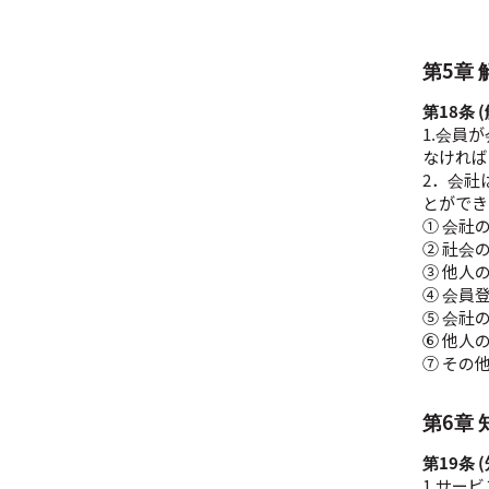
第5章
第18条
1.会員
なければ
2．会社
とができ
① 会社
② 社会
③ 他人
④ 会員
⑤ 会社
⑥ 他人
⑦ その
第6章
第19条 
1.サー