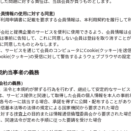
した問題に対する責任は、当該会員が負うものとします。
(会員情報の使用に対する同意)
が利用申請書に記載を要求する会員情報は、本利用契約を履行して
が会社と提携企業のサービスを便利に使用できるよう、会員情報は
は事前に告知して、これに同意しない会員は登録を取り消すこと
に同意したものとみなします。
は、サービスを通じて会員のコンピュータにCookie(クッキー)を送信
ookie(クッキー)の受信に対して警告するようウェブブラウザの
 契約当事者の義務
（会社の義務）
は、法令と本規約が禁ずる行為を行わず、継続して安定的なサービ
は、サービス提供と関連して取得した会員の個人情報を本人の事前
各号の一に該当する場合、承諾を得ずに公開・配布することがあ
通信基本法等の法律の規定による国家機関から要求された場合
に対する捜査上の目的または情報通信倫理委員会から要求された場
他、関連法令が定めた手順に従った要請を受けた場合