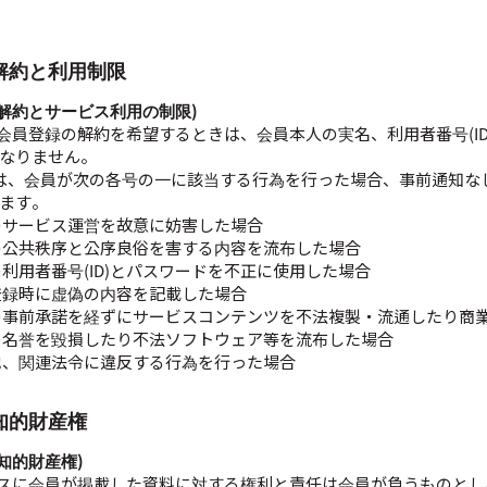
 解約と利用制限
 (解約とサービス利用の制限)
が会員登録の解約を希望するときは、会員本人の実名、利用者番号(I
なりません。
は、会員が次の各号の一に該当する行為を行った場合、事前通知な
ます。
のサービス運営を故意に妨害した場合
の公共秩序と公序良俗を害する内容を流布した場合
の利用者番号(ID)とパスワードを不正に使用した場合
登録時に虚偽の内容を記載した場合
の事前承諾を経ずにサービスコンテンツを不法複製・流通したり商
の名誉を毀損したり不法ソフトウェア等を流布した場合
他、関連法令に違反する行為を行った場合
 知的財産権
(知的財産権)
ビスに会員が掲載した資料に対する権利と責任は会員が負うものと