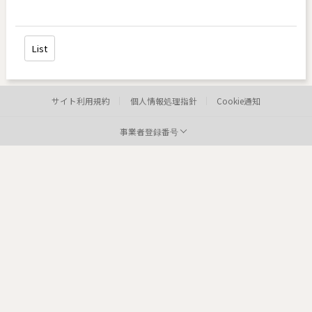
List
サイト利用規約
個人情報処理指針
Cookie通知
事業者登録番号
病院:
toxnfill 明洞店
代表者:
イ・ヒョンジョン
事業者登録番号:
220-12-05373
Te
病院: toxnfill
江南本店 代表者: Park Dae jung
事業者登録番号: 214-13-33847
Tel: 1661-4842
Departments: dermatology, plastic surgery
COPYRIGHTⓒ2021 TOXNFILL. All rights reserved.