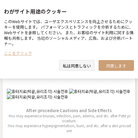
わがサイト用途のクッキー
このWebサイトでは、ユーザエクスペリエンスを向上させるためにクッ
Before & After
キーを使用します。 パフォーマンスとトラフィックを分析するために、
Webサイトを参照してください。 また、お客様のサイト利用に関する情
報も共有します。 当社のソーシャルメディア、広告、および分析パート
ナー。
ここをクリック
傷跡治療（顎先、ガラス片）
私は同意しない
同意します
2024.12.24
After-procedure Cautions and Side Effects
-You may experience bruises, infection, pain, edema, and etc. after Petit pr
ocedure.
-You may experience hyperpigmentation, burn, and etc. after a skin proced
ure