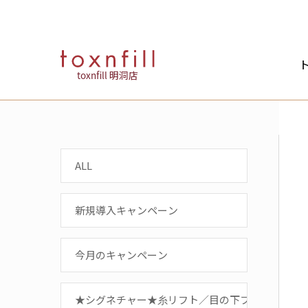
ト
toxnfill 明洞店
ALL
新規導入キャンペーン
今月のキャンペーン
★シグネチャー★糸リフト／目の下フィラー／リ