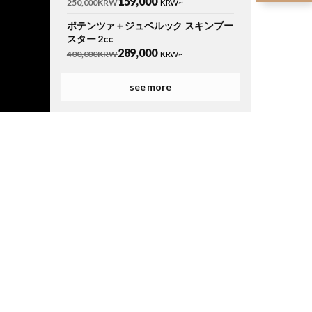
159,000
250,000KRW
KRW~
ポテンツァ＋ジュベルック スキンブー
スター 2cc
289,000
400,000KRW
KRW~
ポテンツァ＋ジュベルック スキンブー
see more
スター 2cc＋水光注射 2.5cc
309,000
450,000KRW
KRW~
【追加オプション】クライオ鎮静ケア
1回
30,000
50,000KRW
KRW~
【ショット数追加】ポテンツァ＋ジュ
ベルック／フィルロード／エクソソー
ムより1つ選択 コラーゲンブースター
＋クライオ鎮静ケア1回
390,000
600,000KRW
KRW~
【ショット数追加】ポテンツァ＋ジュ
ベルック／フィルロード／エクソソー
ムより1つ選択 コラーゲンブースター
＋クライオ鎮静ケア3回
1,100,000