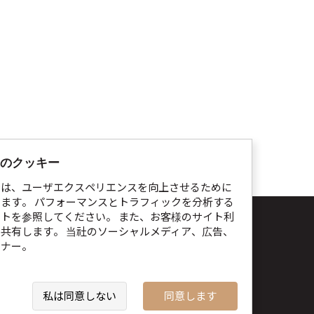
1,800,000KRW
KRW~
ポテンツァ アグネスチップ
190,000
300,000KRW
KRW~
のクッキー
では、ユーザエクスペリエンスを向上させるために
ます。 パフォーマンスとトラフィックを分析する
イトを参照してください。 また、お客様のサイト利
ト利用規約
個人情報処理指針
Cookie通知
共有します。 当社のソーシャルメディア、広告、
トナー。
toxnfill
江南本店 代表者:
Park Dae jung
者登録番号:
214-13-33847
661-4842
住所:
dermatology, plastic surgery
私は同意しない
同意します
RIGHTⓒ2021 TOXNFILL. All rights reserved.