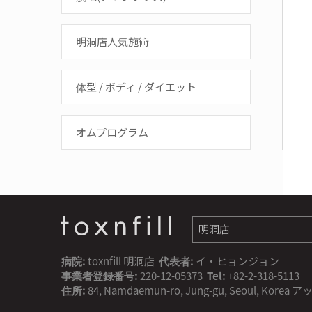
明洞店人気施術
体型 / ボディ / ダイエット
オムプログラム
病院:
toxnfill 明洞店
代表者:
イ・ヒョンジョン
事業者登録番号:
220-12-05373
Tel:
+82-2-318-5113
住所:
84, Namdaemun-ro, Jung-gu, Seoul, Kor