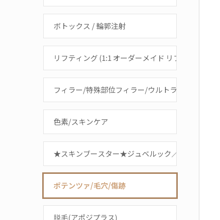
ボトックス / 輪郭注射
リフティング (1:1 オーダーメイド リフティング)
フィラー/特殊部位フィラー/ウルトラコール
色素/スキンケア
★スキンブースター★ジュベルック／水光注射／
ポテンツァ/毛穴/傷跡
脱毛(アポジプラス)