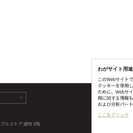
わがサイト用途
このWebサイト
クッキーを使用し
ために、Webサ
サイ
用に関する情報も
および分析パー
病院:
ここをクリック
事業
Tel:
1
ea アップルストア 建物 8階
COPY