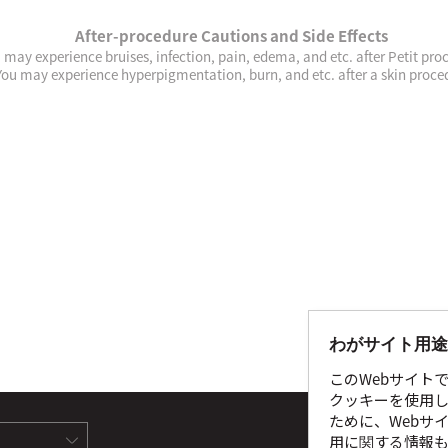
After-procedure Cautions and Side Effects
 may experience bruises, infection, pain, edema, and etc. after Petit pro
You may experience hyperpigmentation, burn, and etc. after a skin proce
わがサイト用途
このWebサイト
クッキーを使用し
ために、Webサ
サイ
用に関する情報も