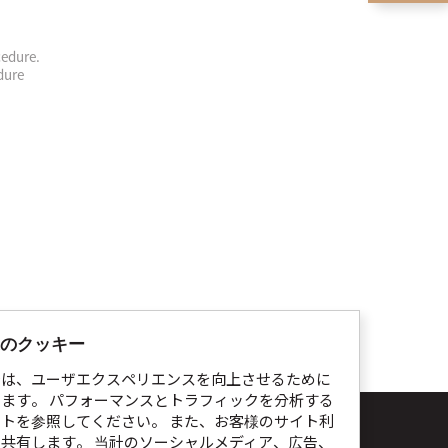
cedure.
dure
のクッキー
では、ユーザエクスペリエンスを向上させるために
ます。 パフォーマンスとトラフィックを分析する
イトを参照してください。 また、お客様のサイト利
ト利用規約
個人情報処理指針
Cookie通知
共有します。 当社のソーシャルメディア、広告、