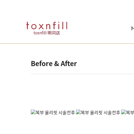
ト
toxnfill 明洞店
Before & After