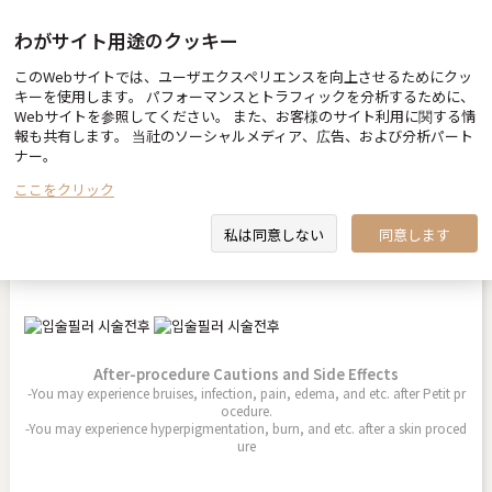
わがサイト用途のクッキー
このWebサイトでは、ユーザエクスペリエンスを向上させるためにクッ
Before & After
キーを使用します。 パフォーマンスとトラフィックを分析するために、
Webサイトを参照してください。 また、お客様のサイト利用に関する情
報も共有します。 当社のソーシャルメディア、広告、および分析パート
ナー。
ここをクリック
リップフィラー
私は同意しない
同意します
2026.04.13
After-procedure Cautions and Side Effects
-You may experience bruises, infection, pain, edema, and etc. after Petit pr
ocedure.
-You may experience hyperpigmentation, burn, and etc. after a skin proced
ure