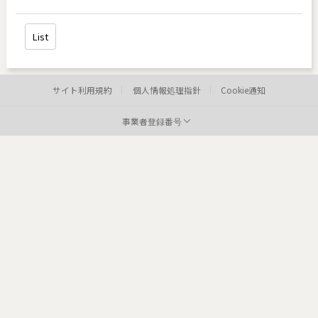
List
サイト利用規約
個人情報処理指針
Cookie通知
事業者登録番号
病院:
toxnfill 明洞店
代表者:
イ・ヒョンジョン
事業者登録番号:
220-12-05373
Te
病院: toxnfill
江南本店 代表者: Park Dae jung
事業者登録番号: 214-13-33847
Tel: 1661-4842
Departments: dermatology, plastic surgery
COPYRIGHTⓒ2021 TOXNFILL. All rights reserved.