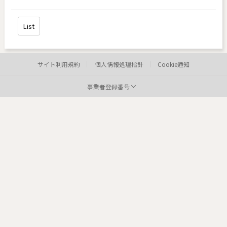
List
サイト利用規約
個人情報処理指針
Cookie通知
事業者登録番号
病院:
toxnfill 明洞店
代表者:
イ・ヒョンジョン
事業者登録番号:
220-12-05373
Te
病院: toxnfill
江南本店 代表者: Park Dae jung
事業者登録番号: 214-13-33847
Tel: 1661-4842
Departments: dermatology, plastic surgery
COPYRIGHTⓒ2021 TOXNFILL. All rights reserved.