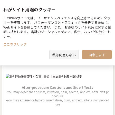
わがサイト用途のクッキー
このWebサイトでは、ユーザエクスペリエンスを向上させるためにクッ
Before & After
キーを使用します。 パフォーマンスとトラフィックを分析するために、
Webサイトを参照してください。 また、お客様のサイト利用に関する情
報も共有します。 当社のソーシャルメディア、広告、および分析パート
ナー。
ここをクリック
傷跡治療（眉下切開術・眉毛直下の傷跡ライン）
私は同意しない
同意します
2026.04.13
After-procedure Cautions and Side Effects
-You may experience bruises, infection, pain, edema, and etc. after Petit pr
ocedure.
-You may experience hyperpigmentation, burn, and etc. after a skin proced
ure