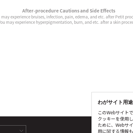
After-procedure Cautions and Side Effects
 may experience bruises, infection, pain, edema, and etc. after Petit pro
You may experience hyperpigmentation, burn, and etc. after a skin proce
わがサイト用途
このWebサイト
クッキーを使用し
ために、Webサ
サイ
用に関する情報も