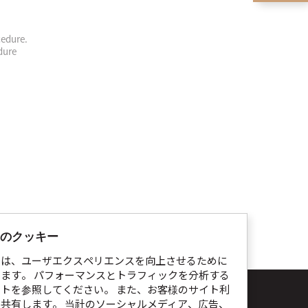
cedure.
dure
のクッキー
では、ユーザエクスペリエンスを向上させるために
ます。 パフォーマンスとトラフィックを分析する
イトを参照してください。 また、お客様のサイト利
ト利用規約
個人情報処理指針
Cookie通知
共有します。 当社のソーシャルメディア、広告、