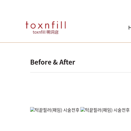
ト
toxnfill 明洞店
Before & After