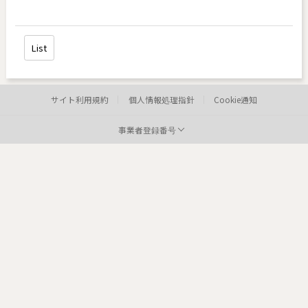
List
サイト利用規約
個人情報処理指針
Cookie通知
事業者登録番号
病院:
toxnfill 明洞店
代表者:
イ・ヒョンジョン
事業者登録番号:
220-12-05373
Te
病院: toxnfill
江南本店 代表者: Park Dae jung
事業者登録番号: 214-13-33847
Tel: 1661-4842
Departments: dermatology, plastic surgery
COPYRIGHTⓒ2021 TOXNFILL. All rights reserved.