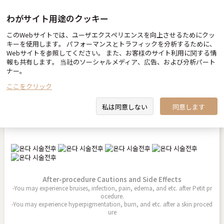
わがサイト用途のクッキー
このWebサイトでは、ユーザエクスペリエンスを向上させるためにクッ
Before & After
キーを使用します。 パフォーマンスとトラフィックを分析するために、
Webサイトを参照してください。 また、お客様のサイト利用に関する情
報も共有します。 当社のソーシャルメディア、広告、および分析パート
ナー。
ここをクリック
オンダ
私は同意しない
同意します
2026.04.13
After-procedure Cautions and Side Effects
-You may experience bruises, infection, pain, edema, and etc. after Petit pr
ocedure.
-You may experience hyperpigmentation, burn, and etc. after a skin proced
ure