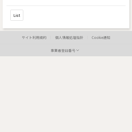
List
サイト利用規約
個人情報処理指針
Cookie通知
事業者登録番号
病院:
toxnfill 明洞店
代表者:
イ・ヒョンジョン
事業者登録番号:
220-12-05373
Te
病院: toxnfill
江南本店 代表者: Park Dae jung
事業者登録番号: 214-13-33847
Tel: 1661-4842
Departments: dermatology, plastic surgery
COPYRIGHTⓒ2021 TOXNFILL. All rights reserved.