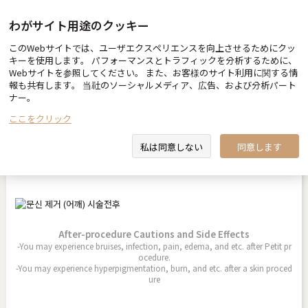
わがサイト用途のクッキー
このWebサイトでは、ユーザエクスペリエンスを向上させるためにクッ
Before & After
キーを使用します。 パフォーマンスとトラフィックを分析するために、
Webサイトを参照してください。 また、お客様のサイト利用に関する情
報も共有します。 当社のソーシャルメディア、広告、および分析パート
ナー。
ここをクリック
タトゥー除去（肩）
私は同意しない
同意します
2025.05.20
After-procedure Cautions and Side Effects
-You may experience bruises, infection, pain, edema, and etc. after Petit pr
ocedure.
-You may experience hyperpigmentation, burn, and etc. after a skin proced
ure