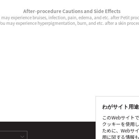
After-procedure Cautions and Side Effects
 may experience bruises, infection, pain, edema, and etc. after Petit pro
You may experience hyperpigmentation, burn, and etc. after a skin proce
わがサイト用途
このWebサイト
クッキーを使用し
ために、Webサ
サイ
用に関する情報も