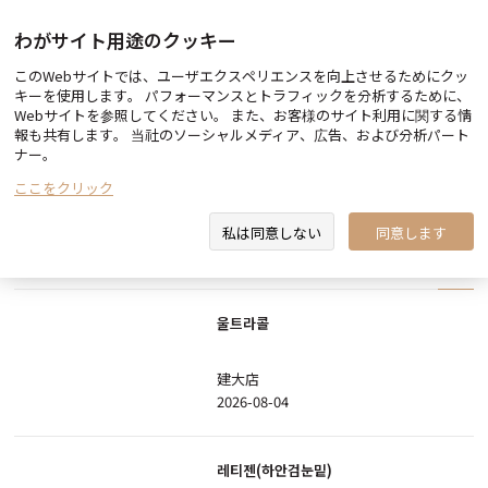
わがサイト用途のクッキー
このWebサイトでは、ユーザエクスペリエンスを向上させるためにクッ
Before & After
キーを使用します。 パフォーマンスとトラフィックを分析するために、
Webサイトを参照してください。 また、お客様のサイト利用に関する情
報も共有します。 当社のソーシャルメディア、広告、および分析パート
ナー。
ここをクリック
検索
私は同意しない
同意します
All
ボトックス
フィラー
輪郭/ リフティング
皮膚
울트라콜
建大店
2026-08-04
레티젠(하안검눈밑)